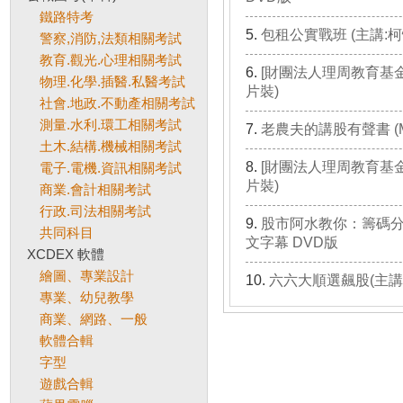
鐵路特考
包租公實戰班 (主講:柯
警察,消防,法類相關考試
教育.觀光.心理相關考試
[財團法人理周教育基金
物理.化學.插醫.私醫考試
片裝)
社會.地政.不動產相關考試
測量.水利.環工相關考試
老農夫的講股有聲書 (MP
土木.結構.機械相關考試
[財團法人理周教育基金
電子.電機.資訊相關考試
片裝)
商業.會計相關考試
行政.司法相關考試
股市阿水教你：籌碼分析
共同科目
文字幕 DVD版
XCDEX 軟體
繪圖、專業設計
六六大順選飆股(主講
專業、幼兒教學
商業、網路、一般
軟體合輯
字型
遊戲合輯