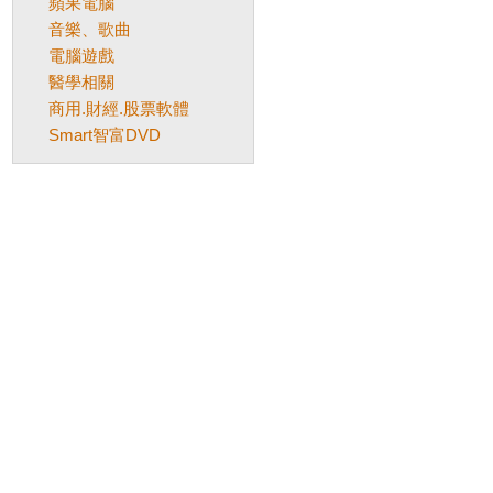
蘋果電腦
音樂、歌曲
電腦遊戲
醫學相關
商用.財經.股票軟體
Smart智富DVD