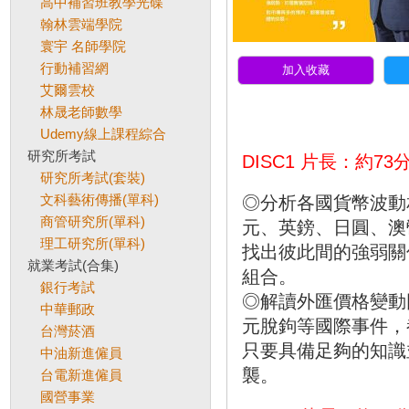
高中補習班教學光碟
翰林雲端學院
寰宇 名師學院
行動補習網
加入收藏
艾爾雲校
林晟老師數學
Udemy線上課程綜合
研究所考試
DISC1 片長：約
研究所考試(套裝)
文科藝術傳播(單科)
◎分析各國貨幣波
商管研究所(單科)
元、英鎊、日圓、澳
理工研究所(單科)
找出彼此間的強弱關
就業考試(合集)
組合。
銀行考試
◎解讀外匯價格變
中華郵政
元脫鉤等國際事件，
台灣菸酒
只要具備足夠的知識
中油新進僱員
襲。
台電新進僱員
國營事業