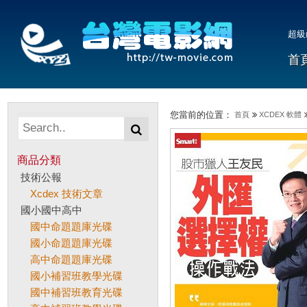
超級
首
您當前的位置：
首頁
XCDEX 軟體
商品分類
技術公報
Xcdex 技術文章
國小國中高中
國中命題題庫光碟
國小命題題庫光碟
高中命題題庫光碟
國小補習班教學光碟
國中補習班教育光碟