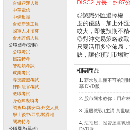
DISC2 片長：約
台鐵營運人員
中華電信
◎認識外匯選擇權
中鋼集團
度的優點，加上外匯
台糖新進工員
較大，即使預期不
國軍人才招募
台水評價人員
◎對沖交易策略教
公職國考(套裝)
只要活用多空佈局，
公職考試
訣，讓你預判市場對
鐵路特考
警察類考試
相關商品
就業考試
專技證照考試
薪水族非懂不可的理財課
幕 DVD版
律師法官考試
教職考試
股市阿水教你：用布林通
身心障礙特考
調查局.國安局.外交人員
選股教戰 (主講:黃世聰
學士後中/西/獸醫課程
關務特考
法拍屋、投資屋實戰班
公職國考(單科)
DVD版