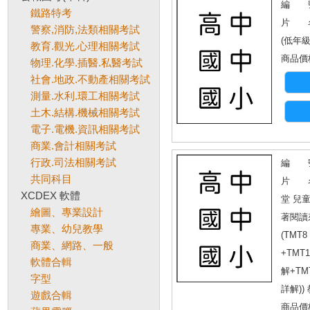
編 號
鐵路特考
片 名
警察,消防,法類相關考試
(低年級
教育.觀光.心理相關考試
商品價格
物理.化學.插醫.私醫考試
社會.地政.不動產相關考試
測量.水利.環工相關考試
土木.結構.機械相關考試
電子.電機.資訊相關考試
商業.會計相關考試
行政.司法相關考試
編 號
共同科目
片 名
XCDEX 軟體
堂 兒
繪圖、專業設計
著閱讀來
專業、幼兒教學
(TMT
商業、網路、一般
+TMT
軟體合輯
解+TM
字型
詳解))
遊戲合輯
商品價格