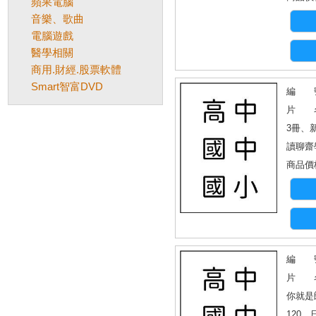
蘋果電腦
音樂、歌曲
電腦遊戲
醫學相關
商用.財經.股票軟體
Smart智富DVD
編 號
片 名
3冊、
讀聊齋
商品價格
編 號
片 名
你就是
120