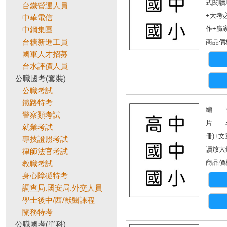
式閱讀
台鐵營運人員
+大考
中華電信
作+贏
中鋼集團
台糖新進工員
商品價格
國軍人才招募
台水評價人員
公職國考(套裝)
公職考試
鐵路特考
編 號
警察類考試
片 名：
就業考試
冊)+文
專技證照考試
讀放大鏡
律師法官考試
商品價格
教職考試
身心障礙特考
調查局.國安局.外交人員
學士後中/西/獸醫課程
關務特考
公職國考(單科)