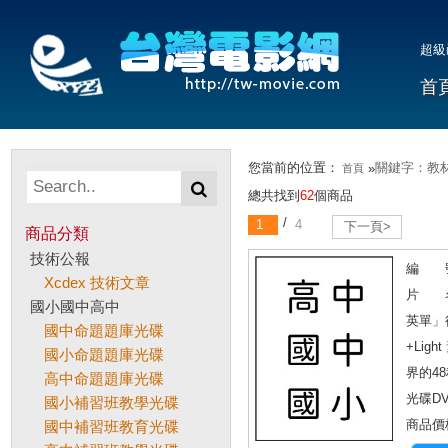
超級
首
您當前的位置：
關鍵字：教
»
首頁
總共找到
62
個商品
/
1
4
下一頁>
商品分類
技術公報
編 號
Xcdex 技術文章
片 名
國小國中高中
英單」
國中命題題庫光碟
+Li
國小命題題庫光碟
界的48
高中命題題庫光碟
光碟D
國小補習班教學光碟
商品價格
國中補習班教育光碟