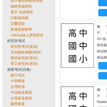
高中補習班教學光碟
翰林雲端學院
寰宇 名師學院
行動補習網
艾爾雲校
編 號
林晟老師數學
片 名
Udemy線上課程綜合
GO 低
研究所考試
形音義訓
研究所考試(套裝)
材光碟
文科藝術傳播(單科)
商品價格
商管研究所(單科)
理工研究所(單科)
就業考試(合集)
銀行考試
中華郵政
台灣菸酒
編 號
中油新進僱員
片 名
台電新進僱員
Readin
國營事業