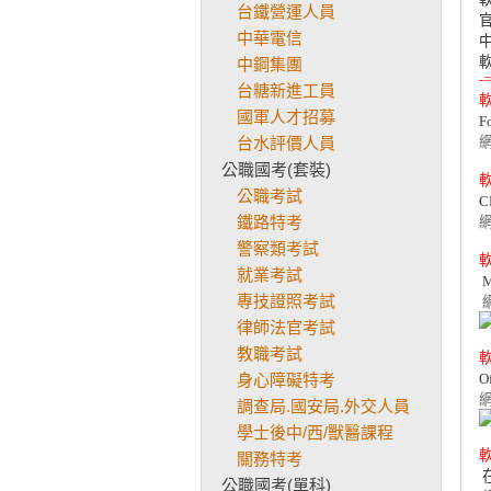
台鐵營運人員
官
中華電信
中
中鋼集團
-=
台糖新進工員
國軍人才招募
台水評價人員
公職國考(套裝)
公職考試
鐵路特考
警察類考試
就業考試
 
專技證照考試
律師法官考試
教職考試
身心障礙特考
調查局.國安局.外交人員
學士後中/西/獸醫課程
關務特考
 
公職國考(單科)