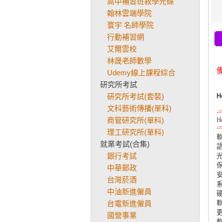
高中補習班教學光碟
翰林雲端學院
寰宇 名師學院
行動補習網
艾爾雲校
林晟老師數學
Udemy線上課程綜合
研究所考試
研究所考試(套裝)
H
文科藝術傳播(單科)
-=
商管研究所(單科)
-=
理工研究所(單科)


就業考試(合集)
語
銀行考試
光
保
中華郵政
安
台灣菸酒
系
中油新進僱員
硬
台電新進僱員
軟
更
國營事業
軟