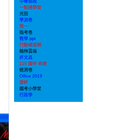
中華郵政
一點通學習
光田
學測卷
南一
指考卷
教學 ppt
行動補習網
翰林雲端
許文昌
115 國中 命題
統測卷
Office 2019
康軒
國考小學堂
行政學