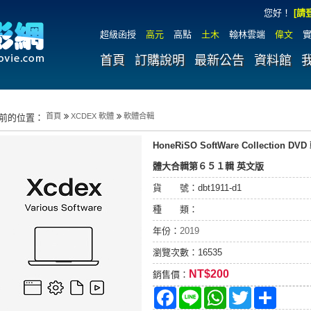
您好
！
[請
超級函授
高元
高點
土木
翰林雲端
偉文
首頁
訂購說明
最新公告
資料館
首頁
XCDEX 軟體
軟體合輯
前的位置：
HoneRiSO SoftWare Collection DVD
體大合輯第６５１輯 英文版
貨 號：dbt1911-d1
種 類：
年份：
2019
瀏覽次數：16535
NT$200
銷售價：
Facebook
Line
WhatsApp
Twitter
分
享