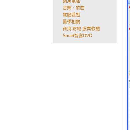
蘋果電腦
音樂、歌曲
電腦遊戲
醫學相關
商用.財經.股票軟體
Smart智富DVD