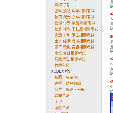
鐵路特考
警察,消防,法類相關考試
教育.觀光.心理相關考試
 
物理.化學.插醫.私醫考試
社會.地政.不動產相關考試
測量.水利.環工相關考試
土木.結構.機械相關考試
 
電子.電機.資訊相關考試
商業.會計相關考試
行政.司法相關考試
共同科目
XCDEX 軟體
繪圖、專業設計
專業、幼兒教學
商業、網路、一般
軟體合輯
字型
遊戲合輯