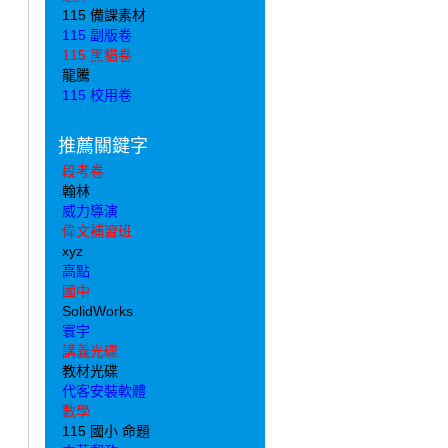
115 備課素材
115 副版卷
115 黑貓卷
龍騰
115 校用卷
推薦關鍵字
段考卷
翰林
威力導演
偉文補習班
xyz
高點
國中
SolidWorks
寰宇
講義光碟
教材光碟
代客安裝軟體
數學
115 國小 命題