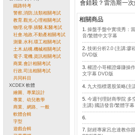
會錯殺？雷浩斯一次
鐵路特考
警察,消防,法類相關考試
相關商品
教育.觀光.心理相關考試
物理.化學.插醫.私醫考試
操盤手盤中實境秀：當沖
社會.地政.不動產相關考試
音/繁體中文字幕
測量.水利.環工相關考試
技術分析2.0 (主講:
土木.結構.機械相關考試
DVD版
電子.電機.資訊相關考試
商業.會計相關考試
權證小哥權證爆賺操作實
行政.司法相關考試
文字幕 DVD版
共同科目
XCDEX 軟體
九大指標選股策略(主講
繪圖、專業設計
今週刊理財商學院 多
專業、幼兒教學
主講) 國語發音/繁體字幕 
商業、網路、一般
軟體合輯
字型
遊戲合輯
財經專家呂忠達教你跟著