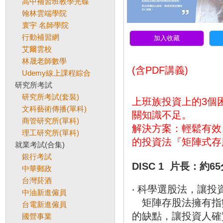
高中補習班教學光碟
翰林雲端學院
寰宇 名師學院
行動補習網
加入收藏
艾爾雲校
林晟老師數學
(含PDF講義)
Udemy線上課程綜合
研究所考試
研究所考試(套裝)
上班族投資上的3個
文科藝術傳播(單科)
關知識不足。
商管研究所(單科)
解決方案：輕鬆有效
理工研究所(單科)
的投資法『矩陣式存
就業考試(合集)
銀行考試
DISC 1 片長：約6
中華郵政
台灣菸酒
‧ 科學選股法，讓投
中油新進僱員
矩陣存股法擁有指
台電新進僱員
的缺點，讓投資人確
國營事業