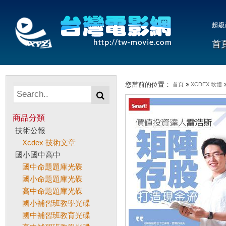
超級
首
您當前的位置：
首頁
XCDEX 軟體
商品分類
技術公報
Xcdex 技術文章
國小國中高中
國中命題題庫光碟
國小命題題庫光碟
高中命題題庫光碟
國小補習班教學光碟
國中補習班教育光碟