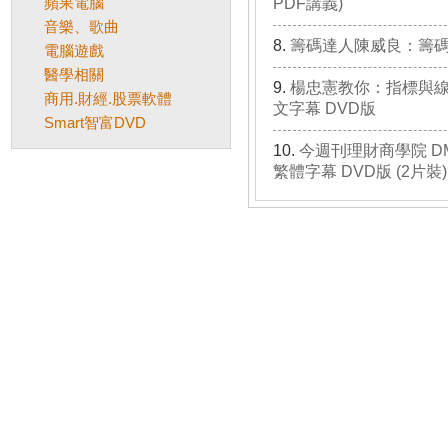
蘋果電腦
PDF講義)
音樂、歌曲
籌碼達人陳威良：籌碼分
電腦遊戲
醫學相關
楊忠憲教你：指標與線型
商用.財經.股票軟體
文字幕 DVD版
Smart智富DVD
今週刊理財商學院 DM
繁體字幕 DVD版 (2片裝)