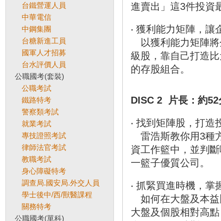
台鐵營運人員
進賣出」這3件投資
中華電信
‧
獲利能力矩陣，讓
中鋼集團
台糖新進工員
以獲利能力矩陣將企
國軍人才招募
級股，靠自己打造比
台水評價人員
的存股組合。
公職國考(套裝)
公職考試
DISC 2 片長：約5
鐵路特考
警察類考試
‧
找到矩陣股，打造
就業考試
雷浩斯教你用3種
專技證照考試
律師法官考試
資工作籃中，並判斷
教職考試
一籃子優質公司。
身心障礙特考
調查局.國安局.外交人員
‧
抓緊買進時機，掌
學士後中/西/獸醫課程
如何在大盤及本益
關務特考
大盤及個股相對高點
公職國考(單科)